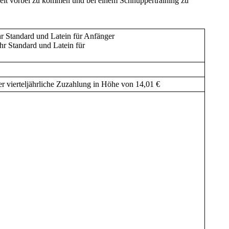
chkeit vorbei zu kommen und bei einem Schnuppertraining zu
r Standard und Latein für Anfänger
andard und Latein für
r viertel
jährliche Zuzahlung in Höhe von 14,01 €