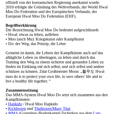
offiziell von der koreanischen Regierung anerkannt wurde.
2010 erfolgte die Gründung des Weltverbands, der World Hwal
Moo Do Federation und des Europäischen Verbands, der
European Hwal Moo Do Federation (EHF).
Begriffserklärung
Die Bezeichnung Hwal Moo Do bedeutet aufgeschlüsselt:
• Hwal: etwas zu leben, aufleben
• Moo (auch Mu): Kriegskunst oder Kampfkunst
• Do: der Weg, das Prinzip, die Lehre
Gemeint ist damit, die Lehren der Kampfkünste auch auf das
alltägliche Leben zu übertragen, zu leben und durch das
Training den Weg zu einem sicheren und gesunden Leben zu
finden im Einklang mit sich selbst, und sich selbst und andere
schützen zu können. Zitat Großmeister Moon: „활무도 Hwal
moo do is to protect your own life, to save others’ life and to
live a healthy life together. “
Zusammensetzung
Das MMA-System Hwal Moo Do setzt sich zusammen aus den
Kampfkünsten:
•
Hapkido
/ Hwal Moo Hapkido
•
Kickboxen
und
Thaiboxen/Muay Thai
•
MMA
(Grappling-/Bodenkampf-Techniken aus dem
Luta