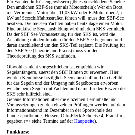
Für Yachten in Küstengewässern gibt es verschiedene Scheine.
Den amtlichen SBF-See (nur als Motorschein): Wer ein Boot
mit Verbrenner-Motor über 11,03 kW oder E-Motor über 7,5
kW auf Seeschifffahrtsstraßen fahren will, muss den SBF-See
besitzen. Die meisten Yachten haben heutzutage einen Motor!
Eine praktische Segelausbildung wird mit dem SKS vermittelt.
Da der SBF See Voraussetzung für den SKS ist, wird die
Ausbildung mit den Inhalten für den SBF See begonnen und
daran anschließend um den SKS-Teil ergänzt. Die Prüfung für
den SBF See (Theorie und Praxis) muss vor der
Theorieprüfung des SKS stattfinden.
Obwohl es nicht vorgeschrieben ist, empfehlen wir
Segelanfängern, zuerst den SBF Binnen zu erwerben. Hier
werden Kenntnisse bezüglich Seemannschaft und ein Gefühl
für das Segeln und der Umgang mit Segelbooten erworben,
welche beim Segeln mit Yachten und damit für den Erwerb des
SKS sehr hilfreich sind.
Genaue Informationen über die einzelnen Lerninhalte und
Voraussetzungen zu den einzelnen Prüfungen werden auf dem
Informationsabend im Dezember in der Sportschule des
Landessportbundes Hessen, Otto-Fleck-Schneise 4, Frankfurt,
gegeben (=> siehe Termine auf der
Hauptseite
).
Funkkurse