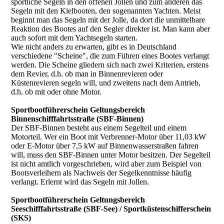
sportliche Segeln in den offenen Jollen und zum anderen das
Segeln mit den Kielbooten, den sogenannten Yachten. Meist
beginnt man das Segeln mit der Jolle, da dort die unmittelbare
Reaktion des Bootes auf den Segler direkter ist. Man kann aber
auch sofort mit dem Yachtsegeln starten.
Wie nicht anders zu erwarten, gibt es in Deutschland
verschiedene "Scheine", die zum Führen eines Bootes verlangt
werden. Die Scheine gliedern sich nach zwei Kriterien, erstens
dem Revier, d.h. ob man in Binnenrevieren oder
Küstenrevieren segeln will, und zweitens nach dem Antrieb,
d.h. ob mit oder ohne Motor.
Sportbootführerschein Geltungsbereich
Binnenschifffahrtsstraße (SBF-Binnen)
Der SBF-Binnen besteht aus einem Segelteil und einem
Motorteil. Wer ein Boot mit Verbrenner-Motor über 11,03 kW
oder E-Motor über 7,5 kW auf Binnenwasserstraßen fahren
will, muss den SBF-Binnen unter Motor besitzen. Der Segelteil
ist nicht amtlich vorgeschrieben, wird aber zum Beispiel von
Bootsverleihern als Nachweis der Segelkenntnisse häufig
verlangt. Erlernt wird das Segeln mit Jollen.
Sportbootführerschein Geltungsbereich
Seeschifffahrtsstraße (SBF-See) / Sportküstenschifferschein
(SKS)