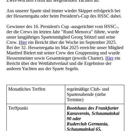
Zwei-Wochen-Törns auf seegehenden Yachten an.
Aus unserer Sparte sind immer wieder Skipper erfolgreich bei
der Hessenregatta oder beim President's-Cup des HSSC dabei.
Gewinner des 16. President's Cup -ausgerichtet vom HSSC-,
der die Crews im letzten Jahr "Rund Menorca" führte, wurde
unser langjähriges Spartenmitglied Georg Stötzel und seine
Crew.
Hier
ein Bericht über die Woche im September 2025.
Bei der 32. Hessenregatta im Mai 2025 erreichte unser Mitglied
Manfred Bielert mit seiner Crew den Gruppensieg und wurde
Hessenmeister sowie Gesamtsieger (jeweils Charter).
Hier
ein
Bericht über den Wettfahrtverlauf und die Ergebnisse der
anderen Yachten aus der Sparte Segeln.
Monatliches Treffen
regelmäßige Club- und
Spartenabende (siehe
Termine)
Treffpunkt
Bootshaus des Frankfurter
Kanuverein, Schaumainkai
90 oder
Ruderclub Germania,
Schaumainkai 65,